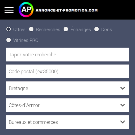
Offres
Recherches
Échanges
Dons
Vitrines PRO