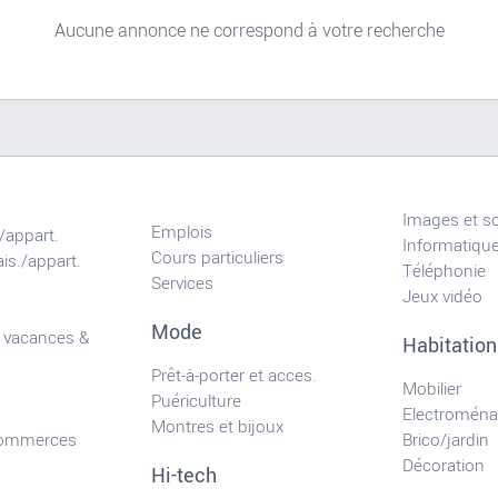
Aucune annonce ne correspond à votre recherche
Images et s
Emplois
/appart.
Informatiqu
Cours particuliers
is./appart.
Téléphonie
Services
Jeux vidéo
Mode
 vacances &
Habitation
Prêt-à-porter et acces.
Mobilier
Puériculture
Electroména
Montres et bijoux
commerces
Brico/jardin
Décoration
Hi-tech