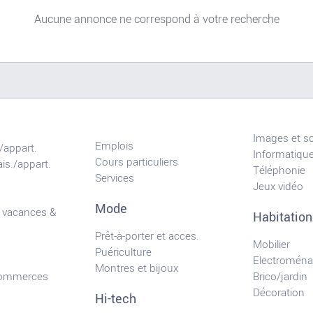
Aucune annonce ne correspond à votre recherche
Images et s
Emplois
/appart.
Informatiqu
Cours particuliers
is./appart.
Téléphonie
Services
Jeux vidéo
Mode
 vacances &
Habitation
Prêt-à-porter et acces.
Mobilier
Puériculture
Electroména
Montres et bijoux
commerces
Brico/jardin
Décoration
Hi-tech