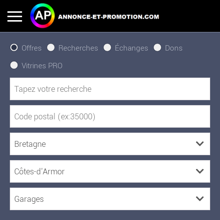
Offres
Recherches
Échanges
Dons
Vitrines PRO