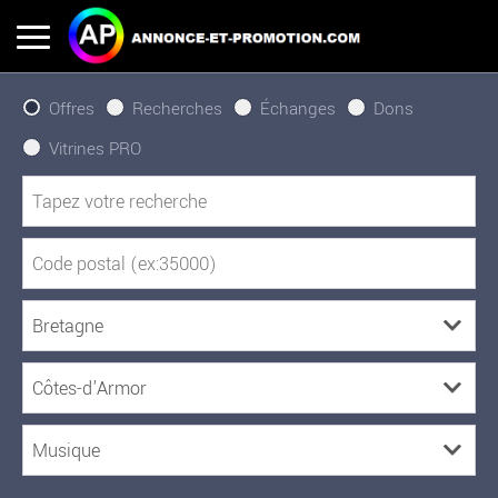
Offres
Recherches
Échanges
Dons
Vitrines PRO