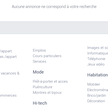
Aucune annonce ne correspond à votre recherche
Images et s
Emplois
/appart.
Informatiqu
Cours particuliers
is./appart.
Téléphonie
Services
Jeux vidéo
Mode
 vacances &
Habitation
Prêt-à-porter et acces.
Mobilier
Puériculture
Electroména
Montres et bijoux
commerces
Brico/jardin
Décoration
Hi-tech