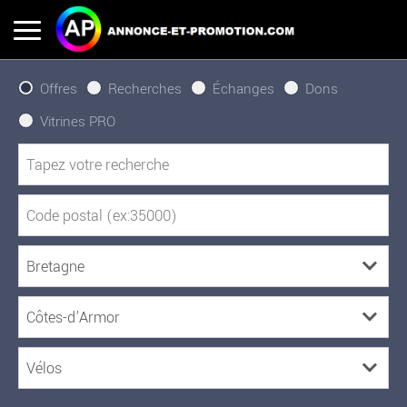
Offres
Recherches
Échanges
Dons
Vitrines PRO