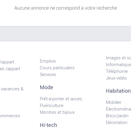
Aucune annonce ne correspond à votre recherche
Images et s
Emplois
/appart.
Informatiqu
Cours particuliers
is./appart.
Téléphonie
Services
Jeux vidéo
Mode
 vacances &
Habitation
Prêt-à-porter et acces.
Mobilier
Puériculture
Electroména
Montres et bijoux
commerces
Brico/jardin
Décoration
Hi-tech