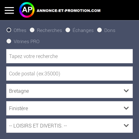
Offres
Recherches
Échanges
Dons
Vitrines PRO