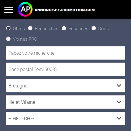
Offres
Recherches
Échanges
Dons
Vitrines PRO