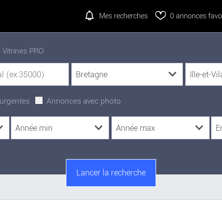
Mes recherches
0
annonces favor
Vitrines PRO
urgentes
Annonces avec photo