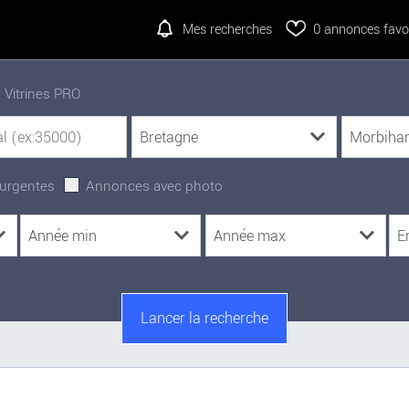
Mes recherches
0
annonces favor
Vitrines PRO
urgentes
Annonces avec photo