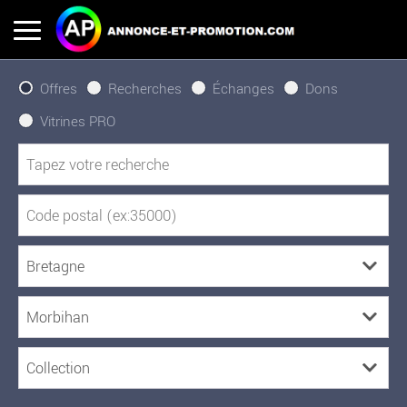
Offres
Recherches
Échanges
Dons
Vitrines PRO