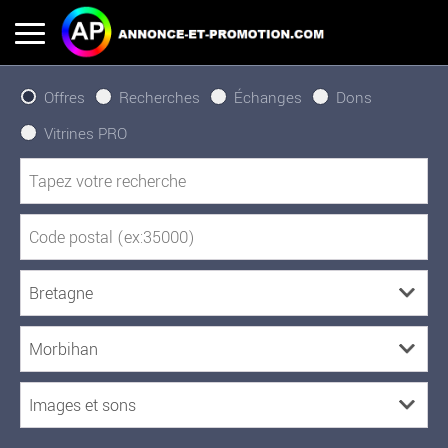
Offres
Recherches
Échanges
Dons
Vitrines PRO