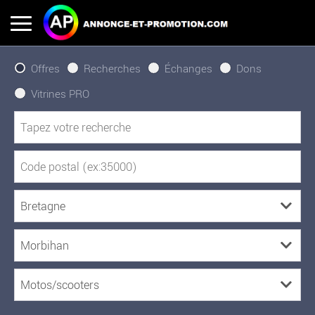
Offres
Recherches
Échanges
Dons
Vitrines PRO