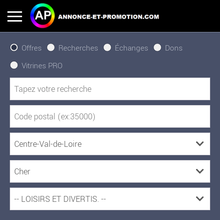
Offres
Recherches
Échanges
Dons
Vitrines PRO