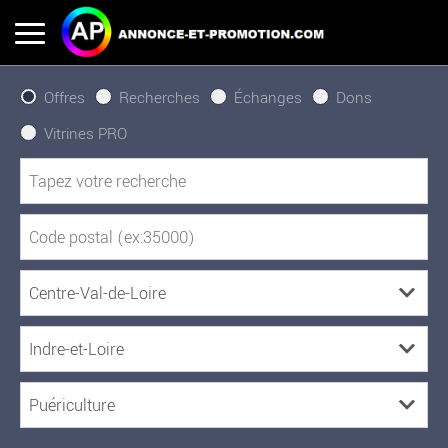
Offres
Recherches
Échanges
Dons
Vitrines PRO