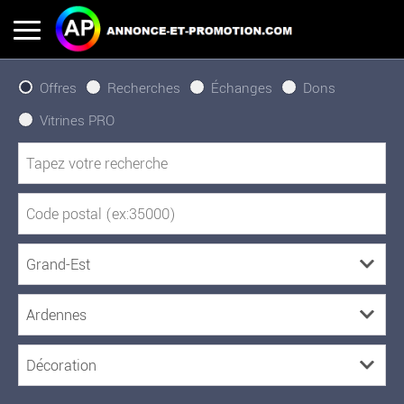
Offres
Recherches
Échanges
Dons
Vitrines PRO