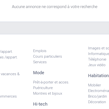
Aucune annonce ne correspond à votre recherche
Images et s
Emplois
/appart.
Informatiqu
Cours particuliers
is./appart.
Téléphonie
Services
Jeux vidéo
Mode
 vacances &
Habitation
Prêt-à-porter et acces.
Mobilier
Puériculture
Electroména
Montres et bijoux
commerces
Brico/jardin
Décoration
Hi-tech