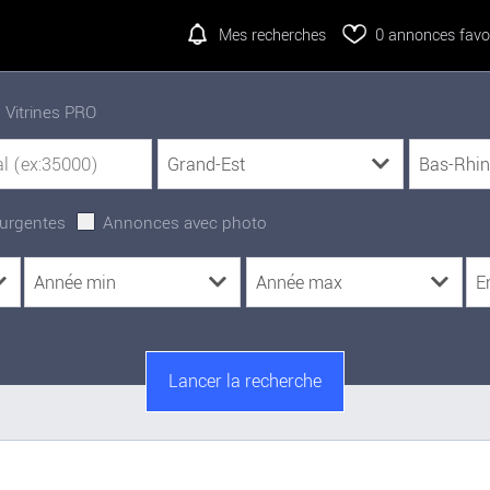
Mes recherches
0
annonces favor
Vitrines PRO
urgentes
Annonces avec photo