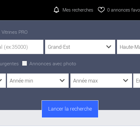
Mes recherches
0
annonces favor
Vitrines PRO
urgentes
Annonces avec photo