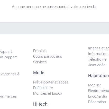
Aucune annonce ne correspond à votre recherche
Images et s
Emplois
/appart.
Informatiqu
Cours particuliers
is./appart.
Téléphonie
Services
Jeux vidéo
Mode
 vacances &
Habitation
Prêt-à-porter et acces.
Mobilier
Puériculture
Electroména
Montres et bijoux
commerces
Brico/jardin
Décoration
Hi-tech