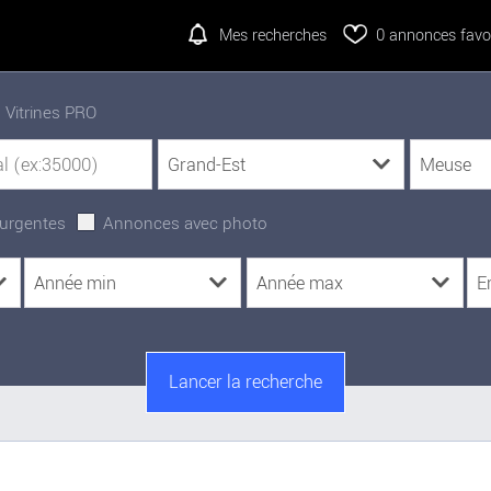
Mes recherches
0
annonces favor
Vitrines PRO
urgentes
Annonces avec photo