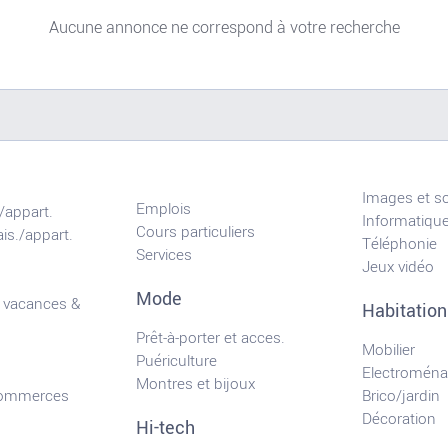
Aucune annonce ne correspond à votre recherche
Images et s
Emplois
/appart.
Informatiqu
Cours particuliers
is./appart.
Téléphonie
Services
Jeux vidéo
Mode
 vacances &
Habitation
Prêt-à-porter et acces.
Mobilier
Puériculture
Electroména
Montres et bijoux
commerces
Brico/jardin
Décoration
Hi-tech