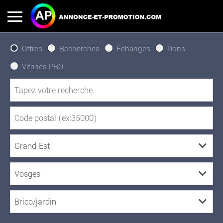
Offres
Recherches
Échanges
Dons
Vitrines PRO