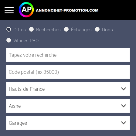
Offres
Recherches
Échanges
Dons
Vitrines PRO