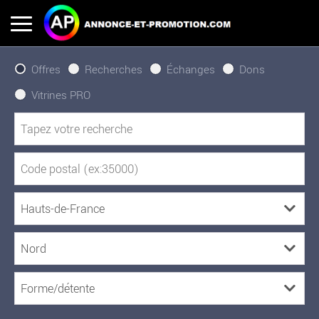
Offres
Recherches
Échanges
Dons
Vitrines PRO