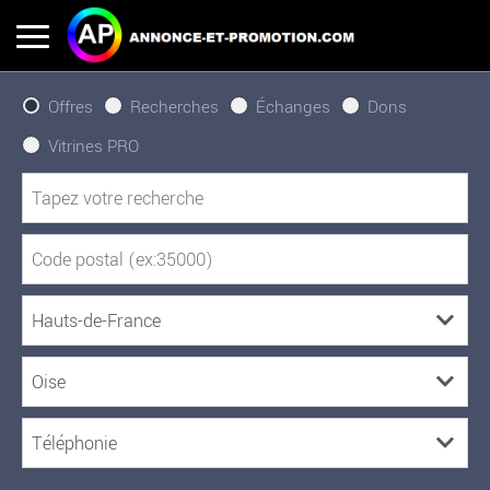
Offres
Recherches
Échanges
Dons
Vitrines PRO