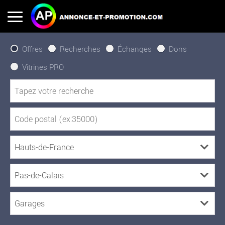
Offres
Recherches
Échanges
Dons
Vitrines PRO