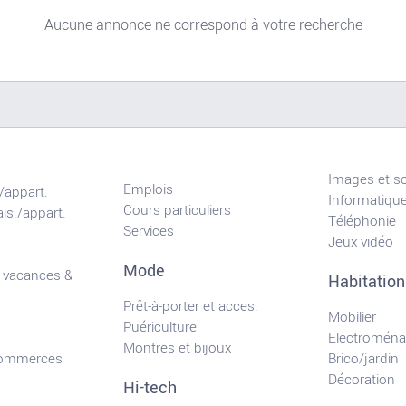
Aucune annonce ne correspond à votre recherche
Images et s
Emplois
/appart.
Informatiqu
Cours particuliers
is./appart.
Téléphonie
Services
Jeux vidéo
Mode
 vacances &
Habitation
Prêt-à-porter et acces.
Mobilier
Puériculture
Electroména
Montres et bijoux
commerces
Brico/jardin
Décoration
Hi-tech