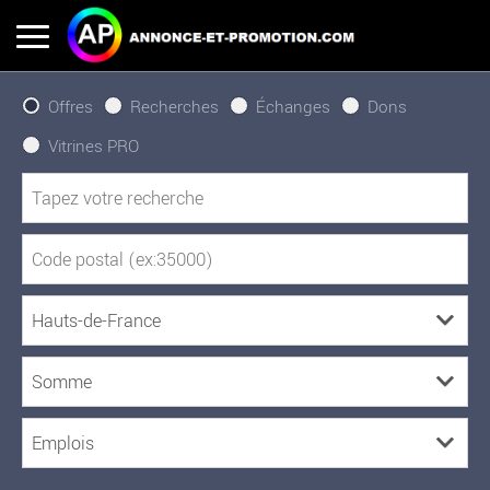
Offres
Recherches
Échanges
Dons
Vitrines PRO