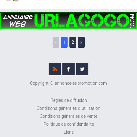
<
1
2
>
Copyright ©
annonce-et-promotion.com
Règles de diffusion
Conditions générales d'utilisation
Conditions générales de vente
Politique de confidentialité
Liens