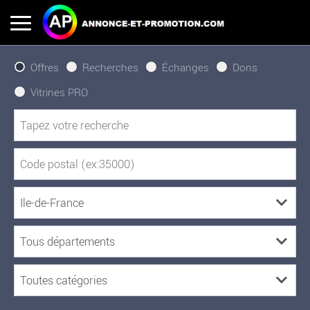
Offres
Recherches
Échanges
Dons
Vitrines PRO