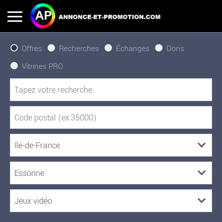
Offres
Recherches
Échanges
Dons
Vitrines PRO