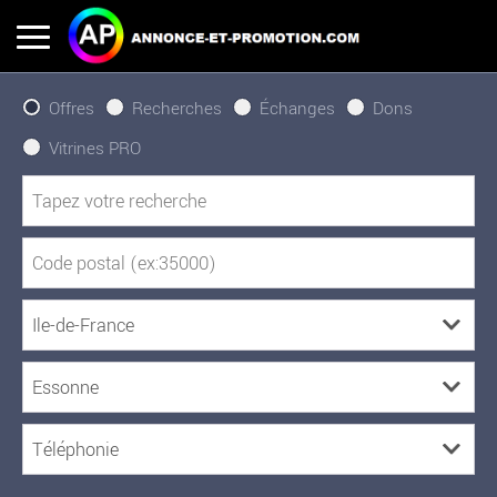
Offres
Recherches
Échanges
Dons
Vitrines PRO