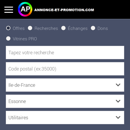
Offres
Recherches
Échanges
Dons
Vitrines PRO