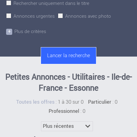
Rechercher uniquement dans le titre
Annonces urgentes
Annonces avec photo
+
Plus de critères
Petites Annonces - Utilitaires - Ile-de-
France - Essonne
:
1 à 30 sur 0
: 0
Toutes les offres
Particulier
: 0
Professionnel