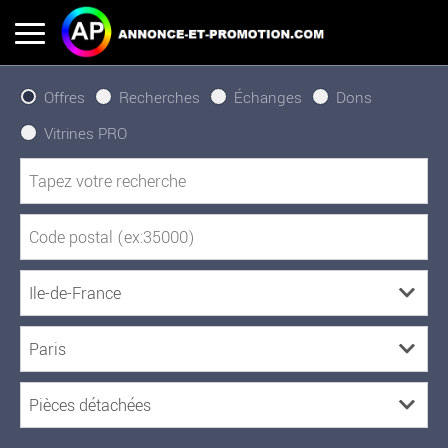
Offres
Recherches
Échanges
Dons
Vitrines PRO