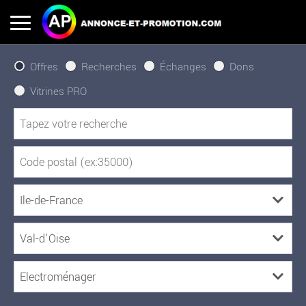
Offres
Recherches
Échanges
Dons
Vitrines PRO