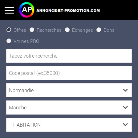
Offres
Recherches
Échanges
Dons
Vitrines PRO