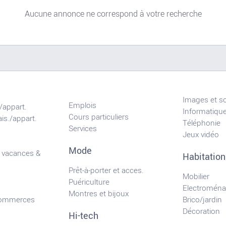
Aucune annonce ne correspond à votre recherche
Images et s
Emplois
/appart.
Informatiqu
Cours particuliers
is./appart.
Téléphonie
Services
Jeux vidéo
Mode
 vacances &
Habitation
Prêt-à-porter et acces.
Mobilier
Puériculture
Electroména
Montres et bijoux
commerces
Brico/jardin
Décoration
Hi-tech