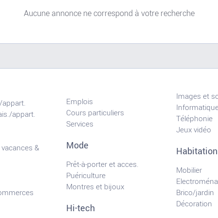
Aucune annonce ne correspond à votre recherche
Images et s
Emplois
/appart.
Informatiqu
Cours particuliers
is./appart.
Téléphonie
Services
Jeux vidéo
Mode
 vacances &
Habitation
Prêt-à-porter et acces.
Mobilier
Puériculture
Electroména
Montres et bijoux
commerces
Brico/jardin
Décoration
Hi-tech