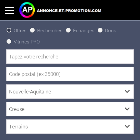
Offres
Recherches
Échanges
Dons
Vitrines PRO