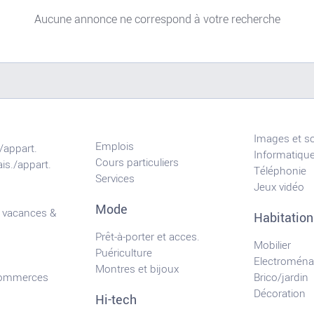
Aucune annonce ne correspond à votre recherche
Images et s
Emplois
/appart.
Informatiqu
Cours particuliers
is./appart.
Téléphonie
Services
Jeux vidéo
Mode
 vacances &
Habitation
Prêt-à-porter et acces.
Mobilier
Puériculture
Electroména
Montres et bijoux
commerces
Brico/jardin
Décoration
Hi-tech