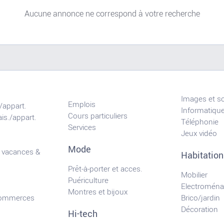
Aucune annonce ne correspond à votre recherche
Images et s
Emplois
/appart.
Informatiqu
Cours particuliers
is./appart.
Téléphonie
Services
Jeux vidéo
Mode
 vacances &
Habitation
Prêt-à-porter et acces.
Mobilier
Puériculture
Electroména
Montres et bijoux
commerces
Brico/jardin
Décoration
Hi-tech