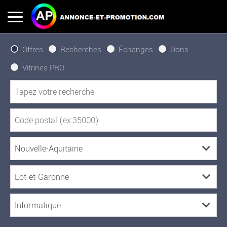
Offres
Recherches
Échanges
Dons
Vitrines PRO