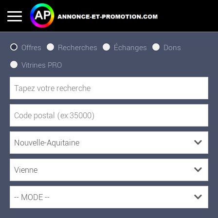
Offres
Recherches
Échanges
Dons
Vitrines PRO