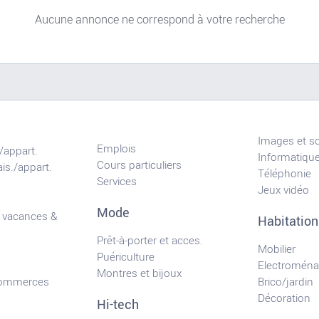
Aucune annonce ne correspond à votre recherche
Images et s
Emplois
/appart.
Informatiqu
Cours particuliers
is./appart.
Téléphonie
Services
Jeux vidéo
Mode
 vacances &
Habitation
Prêt-à-porter et acces.
Mobilier
Puériculture
Electroména
Montres et bijoux
commerces
Brico/jardin
Décoration
Hi-tech