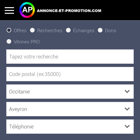
Offres
Recherches
Échanges
Dons
Vitrines PRO