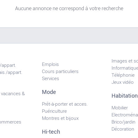
Aucune annonce ne correspond à votre recherche
Images et s
Emplois
/appart.
Informatiqu
Cours particuliers
is./appart.
Téléphonie
Services
Jeux vidéo
Mode
 vacances &
Habitation
Prêt-à-porter et acces.
Mobilier
Puériculture
Electroména
Montres et bijoux
commerces
Brico/jardin
Décoration
Hi-tech