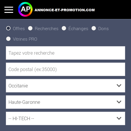
Offres
Recherches
Échanges
Dons
Vitrines PRO