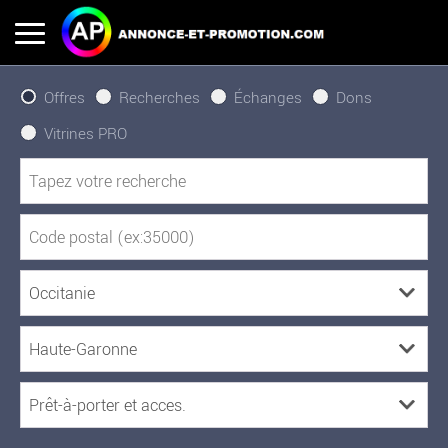
Offres
Recherches
Échanges
Dons
Vitrines PRO